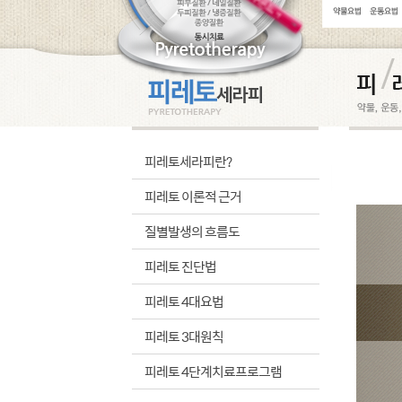
피레토세라피란?
피레토 이론적 근거
질별발생의 흐름도
피레토 진단법
피레토 4대요법
피레토 3대원칙
피레토 4단계치료프로그램