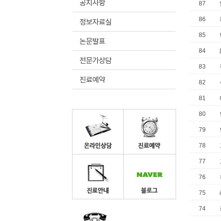
공지사항
87
정보자료실
86
85
논문발표
84
전문가상담
83
진료예약
82
81
80
79
78
77
76
75
74