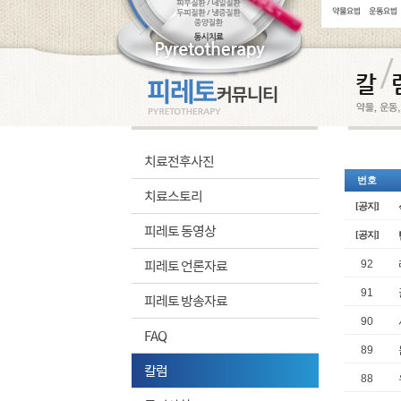
치료전후사진
번호
치료스토리
[공지]
피레토 동영상
[공지]
피레토 언론자료
92
91
피레토 방송자료
90
FAQ
89
칼럼
88