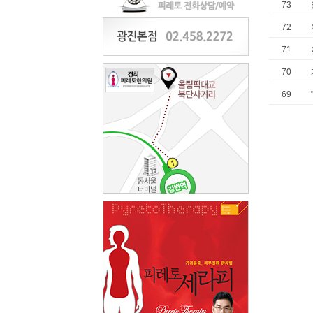
73
72
71
70
69