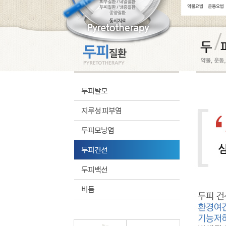
두피탈모
지루성 피부염
두피모낭염
두피건선
두피백선
비듬