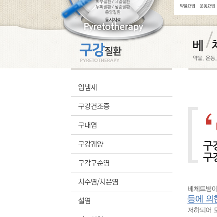
입냄새
구강건조증
구내염
구강궤양
구각구순염
치주염/치은염
설염