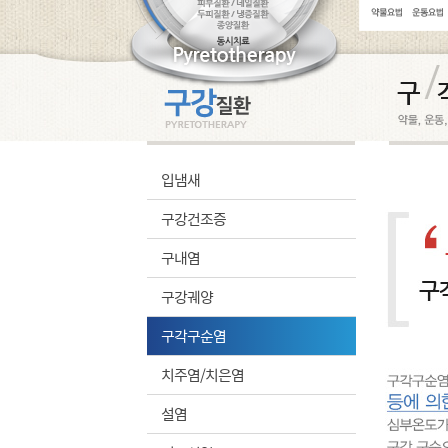
입냄새
구강건조증
구내염
구강궤양
구각구순염
치주염/치은염
설염