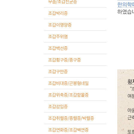
무좀/조갑진균증
조갑박리증
조갑이영양증
조갑주위염
조갑백선증
조갑횡구증/종구증
조갑구만증
조갑비대증/곤봉형네일
조갑위축증/조갑함몰증
조갑감입증
조갑취렬증/종렬증/박렬증
조갑연화증/조갑벽연증