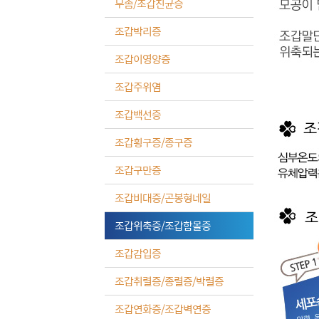
무좀/조갑진균증
조갑박리증
조갑이영양증
조갑주위염
조갑백선증
조갑횡구증/종구증
조갑구만증
조갑비대증/곤봉형네일
조갑위축증/조갑함몰증
조갑감입증
조갑취렬증/종렬증/박렬증
조갑연화증/조갑벽연증